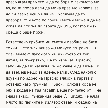
пресмятам времето и да се боря с лакомото ми
аз, по въпроса дали да мина през McDonalds, за
да си взема нещо или не… Успявам да го
преборя, тъй като по груби сметки може и да не
успея да стигна до гарата до 3:15, когато имах
среща с баце Иржи.
Естествено грубите ми сметки изобщо не бяха
точни … стигнах близо 40 минути по-рано … В
този момент лакомото ми аз (което от тук
натам, за по-кратко, ще го наричам Прасчо),
започна да ми натяква: “А можеше и да минеш и
да вземеш нещо за ядене, нали!”. След няколко
псувни по адрес на Прасчо влязох в гарата и
останах като гръмнат… “Баси! Толкова хора не
бях виждал на тая гара!!!”. Беше по-пълно от … не
знам какво… гъчканица беше 🙂 . Видях, че няма
място по пейките и излязох отвън, и седнах на