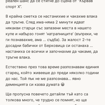
реален шанс да се стигне до сцена от “Кървав
спорт Х”.
В крайна сметка се настанихме и чакахме влака
да тръгне. След има-няма 2 минути идват
някакви старци със запазени места в нашето
купе и набързо гонят ‘натрапниците’ (въпреки, че
ги познавахме, ама … съдба). За жалост 2-те
досадни бабички от Берковица си останаха …
настаниха се всички и започнахме да чакаме, да
тръгне влака.
Естествено през това време разпознавам единия
старец, който живееше до преди няколко години
до нас. Той пък не ме разпознава… явно
деменцията си казва думата 😀
Ще пропусна повечето детайли тъй като са
толкова много, че трудно се помнят, но ще