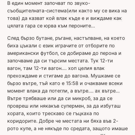
В един момент започват по звуко-
съобщителната-система(или както му се вика на
това) да казват кой влак къде е и виждаме как
цялата гара се юрва към пероните…
След бързо бутане, ръгане, настъпване, на което
биха цъкали с език играчите от отборите по
американски футбол, се добираме до перона и
започваме да си търсим местата. Тук 12-ти
вагон, там 12-ти вагон…. хоп целия влак
прехождаме и стигаме до вагона. Мушкаме се
бързо вътре, тъй като е 15:58 и очакваме всеки
момент влака да потегли, а вътре…. ах вътре…
Вътре трябваше или да си микроб, за да се
провреш или някакъв супермен, за да избуташ
хората, които трескаво се гъцкаха по
коридорите. Добре че местата ни бяха във 2-
рото купе, а не някъде по средата, защото имаше