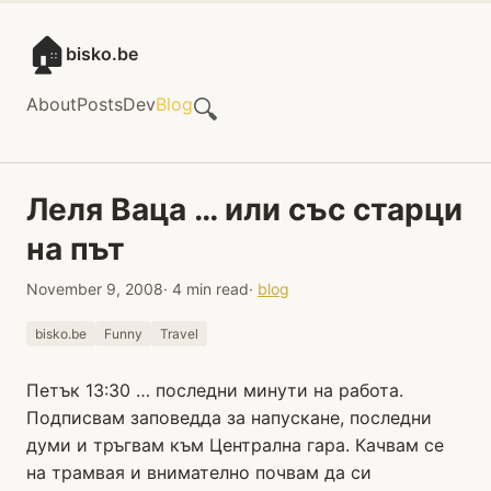
🏠
bisko.be
About
Posts
Dev
Blog
🔍
Леля Ваца … или със старци
на път
November 9, 2008
· 4 min read
·
blog
bisko.be
Funny
Travel
Петък 13:30 … последни минути на работа.
Подписвам заповедда за напускане, последни
думи и тръгвам към Централна гара. Качвам се
на трамвая и внимателно почвам да си