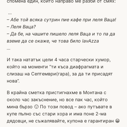
спомена един, който направо ме разби от смях:
…
– Абе той всяка сутрин пие кафе при леля Ваца!
– Леля Ваца?
– Да бе, на чашите пишело леля Ваца и то па да
вземе да се окаже, че това било lavAzza
…
И така нататък цели 4 часа старчески хумор,
който на моменти “ти къса диафрагмата и
слизаш на Септември(гара), за да ти присадят
нова”.
В крайна сметка пристигнахме в Монтана с
около час закъснение, но все пак час, който
мина бързо 🙂 По този повод – ако путъвате в
купе пълно със стари хора и има поне 2-ма
дядовци, не съжалявайте, купона е гарантиран 😀