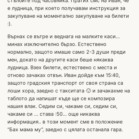
стълбите под часовника. Пратих смс на Иван, че
е лудница, при което получавам инструкция за
закупуване на моментално закупуване на билети
:).
Върнах се вътре и веднага на малките каси…
минах изключително бързо. Естествено
нормално, защото имаше само 2-3 души преди
мен, докато на другите каси беше някаква
лудница. Взех билети, естествено с места и
отново зачаках отвън. Иван дойде към 15:40,
защото градския транспорт от своя страна са
лоши хора, заедно с такситата 🙂 и зачакахме на
таблото да напишат къде ще се композира
нашия влак. Седим си, чакаме си, седим си,
чакаме си … става :50… още никаква
информация.. в този момент сме в положение
“Бах мама му”, заедно с цялата останала гара.